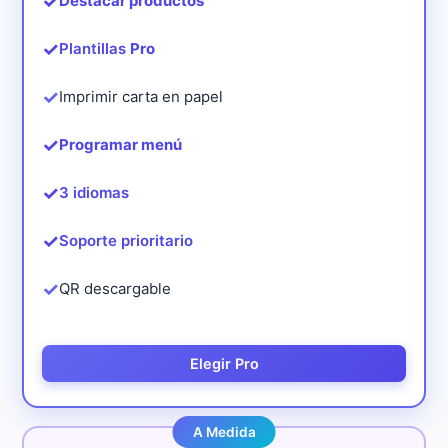
✓
Destacar productos
✓
Plantillas
Pro
✓
Imprimir carta en papel
✓
Programar menú
✓
3 idiomas
✓
Soporte prioritario
✓
QR descargable
Elegir Pro
A Medida