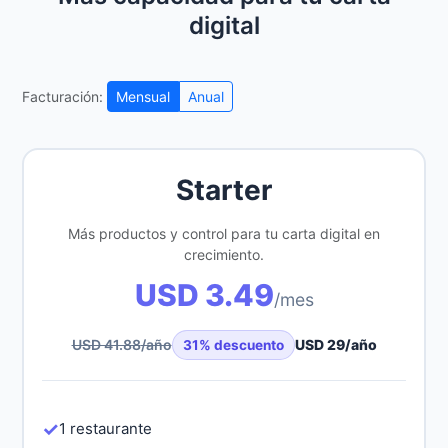
digital
Facturación:
Mensual
Anual
Starter
Más productos y control para tu carta digital en
crecimiento.
USD 3.49
/mes
USD 41.88
/año
USD 29
/año
31
% descuento
✓
1 restaurante