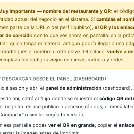
Muy importante — nombre del restaurante y QR:
el código
ntidad actual del negocio en el sistema. Si
cambiás el nomb
men parte de la URL o del perfil público),
el QR y los enl
ar de coincidir
con lo que ves ahora en pantalla: en la prá
tel": quien tenga el material antiguo podría llegar a una pág
 modifiqués el nombre u otra clave del enlace,
vuelve a de
eemplazá los códigos viejos en mesas, vidriera y redes.
Y DESCARGAR DESDE EL PANEL (DASHBOARD)
niciá sesión y abrí el
panel de administración
(dashboard).
esde ahí, entrá al flujo donde se muestra el
código QR del 
el negocio, enlace público o accesos rápidos; el menú later
Compartir" o similar según tu versión).
n esa pantalla podés
ver el QR en grande
, copiar el
enlace
uardar la imagen antes de imprimir.