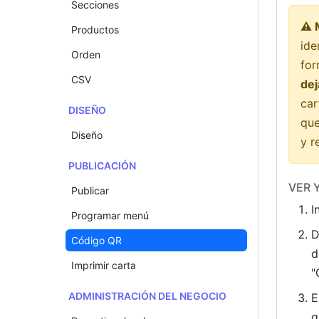
Secciones
⚠️ 
Productos
ide
Orden
for
CSV
dej
car
DISEÑO
que
Diseño
y r
PUBLICACIÓN
VER 
Publicar
I
Programar menú
D
Código QR
d
Imprimir carta
"
ADMINISTRACIÓN DEL NEGOCIO
E
g