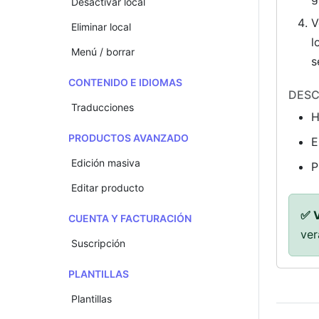
Desactivar local
V
Eliminar local
l
Menú / borrar
s
CONTENIDO E IDIOMAS
DESC
Traducciones
H
PRODUCTOS AVANZADO
E
Edición masiva
P
Editar producto
✅ V
CUENTA Y FACTURACIÓN
ver
Suscripción
PLANTILLAS
Plantillas