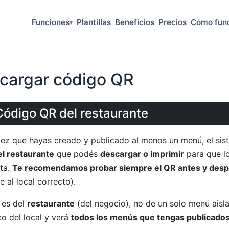
Funciones
Plantillas
Beneficios
Precios
Cómo fun
▾
cargar código QR
 Código QR del restaurante
ez que hayas creado y publicado al menos un menú, el si
l restaurante
que podés
descargar o imprimir
para que lo
rta.
Te recomendamos probar siempre el QR antes y desp
e al local correcto).
 es del
restaurante
(del negocio), no de un solo menú aisl
co del local y verá
todos los menús que tengas publicado