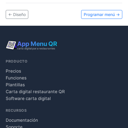
←
Diseño
Programar menú
→
App Menu QR
carta digital para restaurantes
PRODUCTO
Precios
Funciones
Plantillas
Carta digital restaurante QR
Software carta digital
RECURSOS
Documentación
Soporte