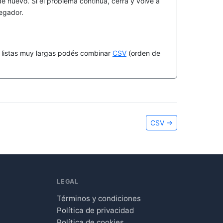
e nuevo. Si el problema continúa, cerrá y volvé a
vegador.
a listas muy largas podés combinar
CSV
(orden de
CSV
→
LEGAL
Términos y condiciones
Política de privacidad
Política de cookies