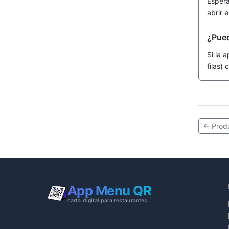
Esperá
abrir 
¿Pued
Si la 
filas)
←
Prod
App Menu QR
carta digital para restaurantes