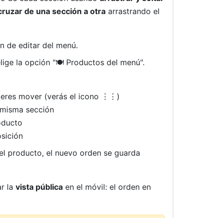
cruzar de una sección a otra
arrastrando el
n de editar del menú.
lige la opción "🍽️ Productos del menú".
ieres mover (verás el icono ⋮⋮)
a misma sección
roducto
osición
el producto, el nuevo orden se guarda
ar la
vista pública
en el móvil: el orden en