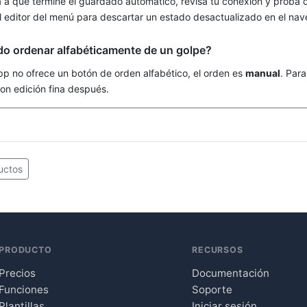
 a que termine el guardado automático, revisá tu conexión y probá d
el editor del menú para descartar un estado desactualizado en el na
o ordenar alfabéticamente de un golpe?
app no ofrece un botón de orden alfabético, el orden es
manual
. Par
 con edición fina después.
uctos
PRODUCTO
RECURSOS
Precios
Documentación
Funciones
Soporte
Plantillas
Iniciar sesión