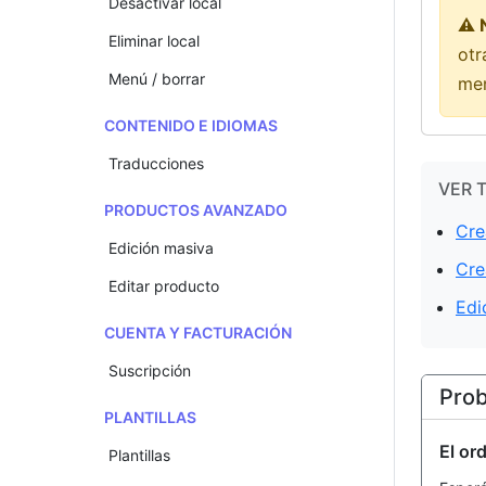
Desactivar local
⚠️ 
Eliminar local
otr
Menú / borrar
men
CONTENIDO E IDIOMAS
Traducciones
VER 
PRODUCTOS AVANZADO
Cre
Edición masiva
Cre
Editar producto
Edi
CUENTA Y FACTURACIÓN
Suscripción
Prob
PLANTILLAS
El or
Plantillas