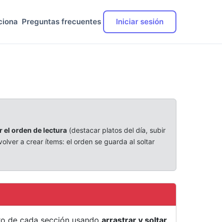
ciona
Preguntas frecuentes
Iniciar sesión
r el orden de lectura
(destacar platos del día, subir
volver a crear ítems: el orden se guarda al soltar
tro de cada sección usando
arrastrar y soltar