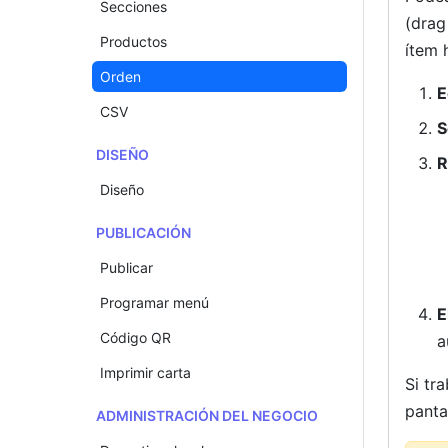
Secciones
(drag
Productos
ítem 
Orden
E
CSV
S
DISEÑO
R
Diseño
PUBLICACIÓN
Publicar
Programar menú
E
Código QR
a
Imprimir carta
Si tr
panta
ADMINISTRACIÓN DEL NEGOCIO